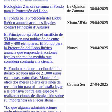
Ecologistas Zamora se suma al Fondo
La Opinión
30/04/2025
para la Protección del Lobo
de Zamora
El Fondu pa la Protección del Llobu
Ibéricu anuncia acciones llegales
XixónAlDía
29/04/2025
contra’l Principáu d’Asturies
El Principado aprueba el sacrificio de
53 lobos en una población de entre
360 y 400 ejemplares. El Fondo para
la Protección del Lobo Ibérico
Nortes
29/04/2025
anuncia que emprenderá acciones
legales contra una medida que
considera contraria a la ciencia.
El Fondo para la protección del lobo
ibérico recauda más de 21.000 euros
en apenas cuatro días. Mantendrán
otros dos meses abierta esta línea de
Cadena Ser
27/04/2025
recaudación para plantar batalla legar
a la ofensiva contra esta especie y
realizar acciones de divulgación sobre
su importancia en el ecosistema.
“Lo que algunas administraciones
están planteando no es otra cosa que