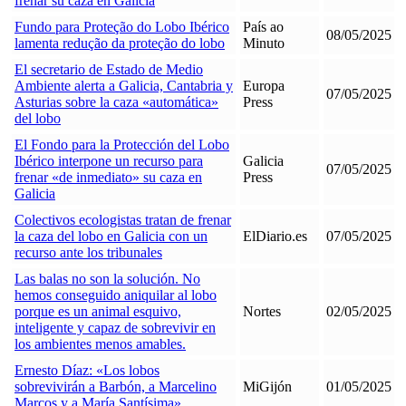
frenar su caza en Galicia
Fundo para Proteção do Lobo Ibérico
País ao
08/05/2025
lamenta redução da proteção do lobo
Minuto
El secretario de Estado de Medio
Ambiente alerta a Galicia, Cantabria y
Europa
07/05/2025
Asturias sobre la caza «automática»
Press
del lobo
El Fondo para la Protección del Lobo
Ibérico interpone un recurso para
Galicia
07/05/2025
frenar «de inmediato» su caza en
Press
Galicia
Colectivos ecologistas tratan de frenar
la caza del lobo en Galicia con un
ElDiario.es
07/05/2025
recurso ante los tribunales
Las balas no son la solución. No
hemos conseguido aniquilar al lobo
porque es un animal esquivo,
Nortes
02/05/2025
inteligente y capaz de sobrevivir en
los ambientes menos amables.
Ernesto Díaz: «Los lobos
sobrevivirán a Barbón, a Marcelino
MiGijón
01/05/2025
Marcos y a María Santísima»