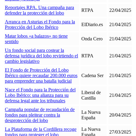
Reportajes RPA. Una campaña para
RTPA
22/04/2025
defender la protección del lobo
Arranca en Asturias el Fondo para la
ElDiario.es
21/04/2025
Protección del Lobo Ibérico
Matar lobos «a balazos» no tiene
Onda Cero
21/04/2025
sentido
Un fondo social para costear la
defensa jurídica del lobo revirtiendo el
RTPA
21/04/2025
cambio legislativo
El Fondo de Protección del Lobo
Ibérico quiere recaudar 200.000 euros
Cadena Ser
21/04/2025
para emprender una batalla judicial
Nace el Fondo para la Protección del
Liberal de
Lobo Ibérico: una alianza para su
21/04/2025
Castilla
defensa legal ante los tribunales
Campaña popular de recaudación de
La Nueva
fondos para pleitear contra la
20/04/2025
España
desprotección del lobo
La Plataforma de la Cordillera recoge
La Nueva
27/03/2025
fondos para proteger el lobo
España