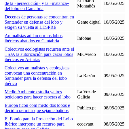
El Diario
de la «persecución» y la «matanza»
10/05/2025
Montañés
del lobo en Cantabria
Decenas de personas se concentran en
Santander en defensa del lobo y
Gente digital
10/05/2025
exigen su vuelta al LESPRE
Animalistas aúllan por los lobos
Infobae
10/05/2025
ibéricos abatidos en Cantabria
Colectivos ecologistas recurren ante el
TSJA la autorización para cazar lobos
MiOviedo
10/05/2025
ibéricos en Asturias
Colectivos animalistas y ecologistas
convocan una concentración en
La Razón
09/05/2025
Santander para la defensa del lobo
ibérico
Medio Ambiente estudia ya tres
La Voz de
09/05/2025
peticiones para hacer esperas al lobo
Galicia
Europa ficou com medo dos lobos e
Público.pt
08/05/2025
decidiu permitir que sejam abatidos
El Fondo para la Protección del Lobo
Ibérico interpone un recurso para
ecoavant
08/05/2025