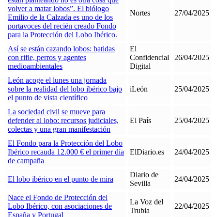
volver a matar lobos”. El biólogo
Nortes
27/04/2025
Emilio de la Calzada es uno de los
portavoces del recién creado Fondo
para la Protección del Lobo Ibérico.
Así se están cazando lobos: batidas
El
con rifle, perros y agentes
Confidencial
26/04/2025
medioambientales
Digital
León acoge el lunes una jornada
sobre la realidad del lobo ibérico bajo
iLeón
25/04/2025
el punto de vista científico
La sociedad civil se mueve para
defender al lobo: recursos judiciales,
El País
25/04/2025
colectas y una gran manifestación
El Fondo para la Protección del Lobo
Ibérico recauda 12.000 € el primer día
ElDiario.es
24/04/2025
de campaña
Diario de
El lobo ibérico en el punto de mira
24/04/2025
Sevilla
Nace el Fondo de Protección del
La Voz del
Lobo Ibérico, con asociaciones de
22/04/2025
Trubia
España y Portugal