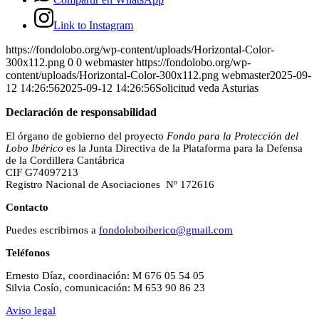
Link to Instagram
https://fondolobo.org/wp-content/uploads/Horizontal-Color-
300x112.png
0
0
webmaster
https://fondolobo.org/wp-
content/uploads/Horizontal-Color-300x112.png
webmaster
2025-09-
12 14:26:56
2025-09-12 14:26:56
Solicitud veda Asturias
Declaración de responsabilidad
El órgano de gobierno del proyecto
Fondo para la Protección del
Lobo Ibérico
es la Junta Directiva de la Plataforma para la Defensa
de la Cordillera Cantábrica
CIF G74097213
Registro Nacional de Asociaciones Nº 172616
Contacto
Puedes escribirnos a
fondoloboiberico@gmail.com
Teléfonos
Ernesto Díaz, coordinación: M 676 05 54 05
Silvia Cosío, comunicación: M 653 90 86 23
Aviso legal