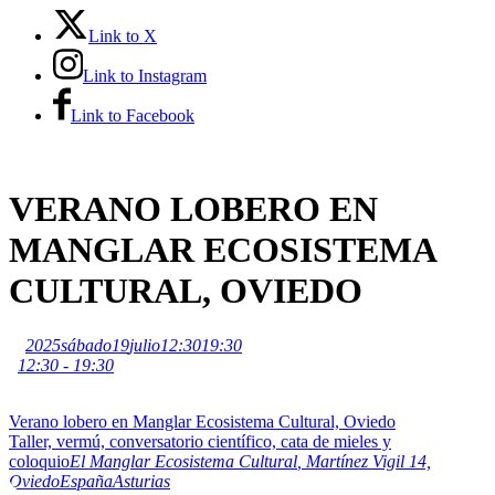
Link to X
Link to Instagram
Link to Facebook
VERANO LOBERO EN
MANGLAR ECOSISTEMA
CULTURAL, OVIEDO
2025
sábado
19
julio
12:30
19:30
12:30 - 19:30
Verano lobero en Manglar Ecosistema Cultural, Oviedo
Taller, vermú, conversatorio científico, cata de mieles y
coloquio
El Manglar Ecosistema Cultural
, Martínez Vigil 14,
Oviedo
España
Asturias