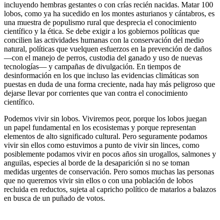
incluyendo hembras gestantes o con crías recién nacidas. Matar 100
lobos, como ya ha sucedido en los montes asturianos y cántabros, es
una muestra de populismo rural que desprecia el conocimiento
científico y la ética. Se debe exigir a los gobiernos políticas que
concilien las actividades humanas con la conservación del medio
natural, políticas que vuelquen esfuerzos en la prevención de daños
—con el manejo de perros, custodia del ganado y uso de nuevas
tecnologías— y campañas de divulgación. En tiempos de
desinformación en los que incluso las evidencias climáticas son
puestas en duda de una forma creciente, nada hay más peligroso que
dejarse llevar por corrientes que van contra el conocimiento
científico.
Podemos vivir sin lobos. Viviremos peor, porque los lobos juegan
un papel fundamental en los ecosistemas y porque representan
elementos de alto significado cultural. Pero seguramente podamos
vivir sin ellos como estuvimos a punto de vivir sin linces, como
posiblemente podamos vivir en pocos años sin urogallos, salmones y
anguilas, especies al borde de la desaparición si no se toman
medidas urgentes de conservación. Pero somos muchas las personas
que no queremos vivir sin ellos o con una población de lobos
recluida en reductos, sujeta al capricho político de matarlos a balazos
en busca de un puñado de votos.