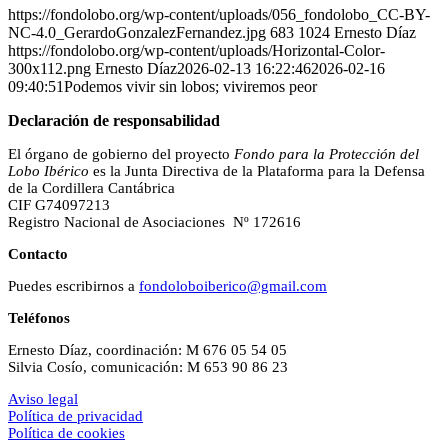
https://fondolobo.org/wp-content/uploads/056_fondolobo_CC-BY-
NC-4.0_GerardoGonzalezFernandez.jpg
683
1024
Ernesto Díaz
https://fondolobo.org/wp-content/uploads/Horizontal-Color-
300x112.png
Ernesto Díaz
2026-02-13 16:22:46
2026-02-16
09:40:51
Podemos vivir sin lobos; viviremos peor
Declaración de responsabilidad
El órgano de gobierno del proyecto
Fondo para la Protección del
Lobo Ibérico
es la Junta Directiva de la Plataforma para la Defensa
de la Cordillera Cantábrica
CIF G74097213
Registro Nacional de Asociaciones Nº 172616
Contacto
Puedes escribirnos a
fondoloboiberico@gmail.com
Teléfonos
Ernesto Díaz, coordinación: M 676 05 54 05
Silvia Cosío, comunicación: M 653 90 86 23
Aviso legal
Política de privacidad
Política de cookies