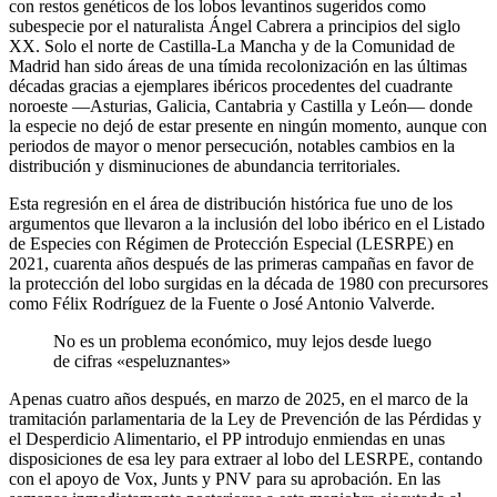
con restos genéticos de los lobos levantinos sugeridos como
subespecie por el naturalista Ángel Cabrera a principios del siglo
XX. Solo el norte de Castilla-La Mancha y de la Comunidad de
Madrid han sido áreas de una tímida recolonización en las últimas
décadas gracias a ejemplares ibéricos procedentes del cuadrante
noroeste —Asturias, Galicia, Cantabria y Castilla y León— donde
la especie no dejó de estar presente en ningún momento, aunque con
periodos de mayor o menor persecución, notables cambios en la
distribución y disminuciones de abundancia territoriales.
Esta regresión en el área de distribución histórica fue uno de los
argumentos que llevaron a la inclusión del lobo ibérico en el Listado
de Especies con Régimen de Protección Especial (LESRPE) en
2021, cuarenta años después de las primeras campañas en favor de
la protección del lobo surgidas en la década de 1980 con precursores
como Félix Rodríguez de la Fuente o José Antonio Valverde.
No es un problema económico, muy lejos desde luego
de cifras «espeluznantes»
Apenas cuatro años después, en marzo de 2025, en el marco de la
tramitación parlamentaria de la Ley de Prevención de las Pérdidas y
el Desperdicio Alimentario, el PP introdujo enmiendas en unas
disposiciones de esa ley para extraer al lobo del LESRPE, contando
con el apoyo de Vox, Junts y PNV para su aprobación. En las