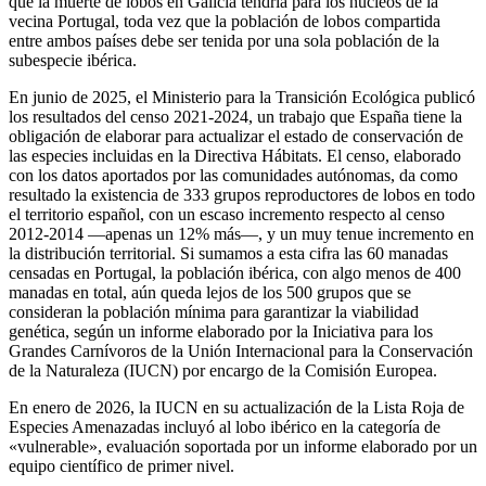
que la muerte de lobos en Galicia tendría para los núcleos de la
vecina Portugal, toda vez que la población de lobos compartida
entre ambos países debe ser tenida por una sola población de la
subespecie ibérica.
En junio de 2025, el Ministerio para la Transición Ecológica publicó
los resultados del censo 2021-2024, un trabajo que España tiene la
obligación de elaborar para actualizar el estado de conservación de
las especies incluidas en la Directiva Hábitats. El censo, elaborado
con los datos aportados por las comunidades autónomas, da como
resultado la existencia de 333 grupos reproductores de lobos en todo
el territorio español, con un escaso incremento respecto al censo
2012-2014 ―apenas un 12% más―, y un muy tenue incremento en
la distribución territorial. Si sumamos a esta cifra las 60 manadas
censadas en Portugal, la población ibérica, con algo menos de 400
manadas en total, aún queda lejos de los 500 grupos que se
consideran la población mínima para garantizar la viabilidad
genética, según un informe elaborado por la Iniciativa para los
Grandes Carnívoros de la Unión Internacional para la Conservación
de la Naturaleza (IUCN) por encargo de la Comisión Europea.
En enero de 2026, la IUCN en su actualización de la Lista Roja de
Especies Amenazadas incluyó al lobo ibérico en la categoría de
«vulnerable», evaluación soportada por un informe elaborado por un
equipo científico de primer nivel.