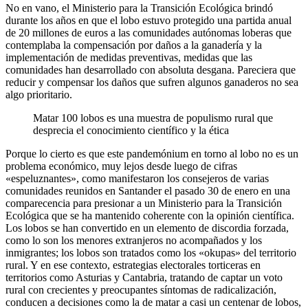
No en vano, el Ministerio para la Transición Ecológica brindó
durante los años en que el lobo estuvo protegido una partida anual
de 20 millones de euros a las comunidades autónomas loberas que
contemplaba la compensación por daños a la ganadería y la
implementación de medidas preventivas, medidas que las
comunidades han desarrollado con absoluta desgana. Pareciera que
reducir y compensar los daños que sufren algunos ganaderos no sea
algo prioritario.
Matar 100 lobos es una muestra de populismo rural que
desprecia el conocimiento científico y la ética
Porque lo cierto es que este pandemónium en torno al lobo no es un
problema económico, muy lejos desde luego de cifras
«espeluznantes», como manifestaron los consejeros de varias
comunidades reunidos en Santander el pasado 30 de enero en una
comparecencia para presionar a un Ministerio para la Transición
Ecológica que se ha mantenido coherente con la opinión científica.
Los lobos se han convertido en un elemento de discordia forzada,
como lo son los menores extranjeros no acompañados y los
inmigrantes; los lobos son tratados como los «okupas» del territorio
rural. Y en ese contexto, estrategias electorales torticeras en
territorios como Asturias y Cantabria, tratando de captar un voto
rural con crecientes y preocupantes síntomas de radicalización,
conducen a decisiones como la de matar a casi un centenar de lobos,