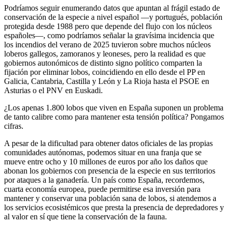
Podríamos seguir enumerando datos que apuntan al frágil estado de
conservación de la especie a nivel español ―y portugués, población
protegida desde 1988 pero que depende del flujo con los núcleos
españoles―, como podríamos señalar la gravísima incidencia que
los incendios del verano de 2025 tuvieron sobre muchos núcleos
loberos gallegos, zamoranos y leoneses, pero la realidad es que
gobiernos autonómicos de distinto signo político comparten la
fijación por eliminar lobos, coincidiendo en ello desde el PP en
Galicia, Cantabria, Castilla y León y La Rioja hasta el PSOE en
Asturias o el PNV en Euskadi.
¿Los apenas 1.800 lobos que viven en España suponen un problema
de tanto calibre como para mantener esta tensión política? Pongamos
cifras.
A pesar de la dificultad para obtener datos oficiales de las propias
comunidades autónomas, podemos situar en una franja que se
mueve entre ocho y 10 millones de euros por año los daños que
abonan los gobiernos con presencia de la especie en sus territorios
por ataques a la ganadería. Un país como España, recordemos,
cuarta economía europea, puede permitirse esa inversión para
mantener y conservar una población sana de lobos, si atendemos a
los servicios ecosistémicos que presta la presencia de depredadores y
al valor en sí que tiene la conservación de la fauna.