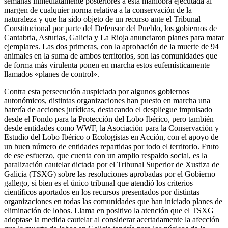
semanas inmediatamente posteriores a esta maniobra ejecutada al
margen de cualquier norma relativa a la conservación de la
naturaleza y que ha sido objeto de un recurso ante el Tribunal
Constitucional por parte del Defensor del Pueblo, los gobiernos de
Cantabria, Asturias, Galicia y La Rioja anunciaron planes para matar
ejemplares. Las dos primeras, con la aprobación de la muerte de 94
animales en la suma de ambos territorios, son las comunidades que
de forma más virulenta ponen en marcha estos eufemísticamente
llamados «planes de control».
Contra esta persecución auspiciada por algunos gobiernos
autonómicos, distintas organizaciones han puesto en marcha una
batería de acciones jurídicas, destacando el despliegue impulsado
desde el Fondo para la Protección del Lobo Ibérico, pero también
desde entidades como WWF, la Asociación para la Conservación y
Estudio del Lobo Ibérico o Ecologistas en Acción, con el apoyo de
un buen número de entidades repartidas por todo el territorio. Fruto
de ese esfuerzo, que cuenta con un amplio respaldo social, es la
paralización cautelar dictada por el Tribunal Superior de Xustiza de
Galicia (TSXG) sobre las resoluciones aprobadas por el Gobierno
gallego, si bien es el único tribunal que atendió los criterios
científicos aportados en los recursos presentados por distintas
organizaciones en todas las comunidades que han iniciado planes de
eliminación de lobos. Llama en positivo la atención que el TSXG
adoptase la medida cautelar al considerar acertadamente la afección